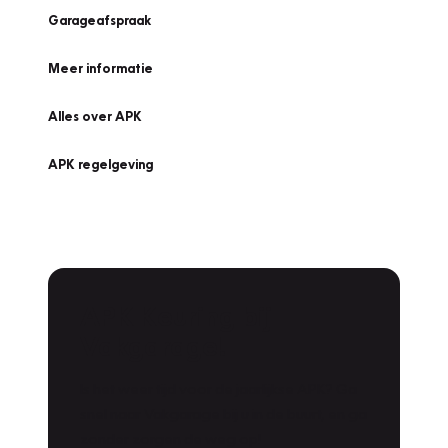
Garageafspraak
Meer informatie
Alles over APK
APK regelgeving
APK Keuring bij
Vakgarage!
Is het weer tijd voor de jaarlijkse APK? Ga
snel naar Vakgarage bij u in de buurt, en ga
zonder zorgen de weg op!