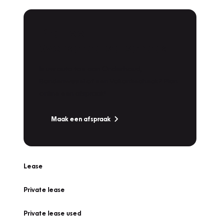
Plan een
Werkplaatsafspraak
Is uw auto toe aan Onderhoud,
Bandenwissel of een Vakantiecheck? Plan
online een afspraak!
Maak een afspraak
Lease
Private lease
Private lease used