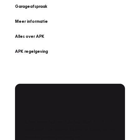
Garageafspraak
Meer informatie
Alles over APK
APK regelgeving
APK Keuring bij
Vakgarage!
Is het weer tijd voor de jaarlijkse APK? Ga
snel naar Vakgarage bij u in de buurt, en ga
zonder zorgen de weg op!