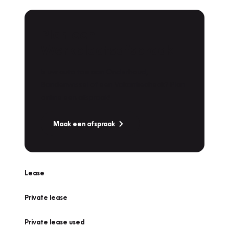
Plan een
Werkplaatsafspraak
Is uw auto toe aan Onderhoud,
Bandenwissel of een Vakantiecheck? Plan
online een afspraak!
Maak een afspraak
Lease
Private lease
Private lease used