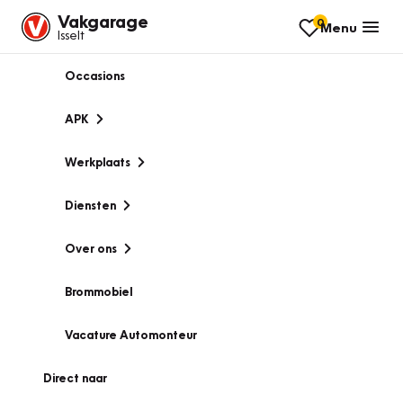
Vakgarage
0
Menu
Isselt
Occasions
APK
Werkplaats
Diensten
Over ons
Brommobiel
Vacature Automonteur
Direct naar