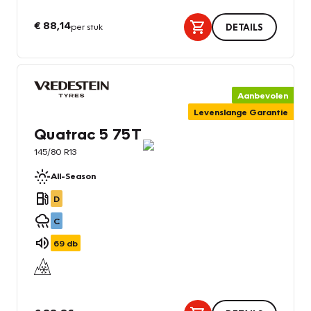
€ 88,14
per stuk
DETAILS
Aanbevolen
Levenslange Garantie
Quatrac 5 75T
145/80 R13
All-Season
D
C
69
db