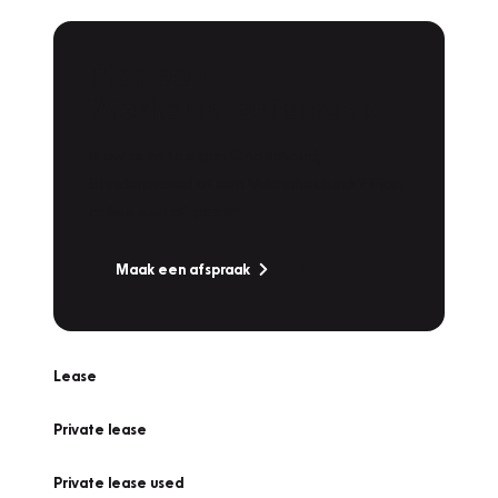
Plan een
Werkplaatsafspraak
Is uw auto toe aan Onderhoud,
Bandenwissel of een Vakantiecheck? Plan
online een afspraak!
Maak een afspraak
Lease
Private lease
Private lease used