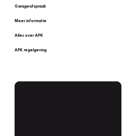
Garageafspraak
Meer informatie
Alles over APK
APK regelgeving
APK Keuring bij
Vakgarage!
Is het weer tijd voor de jaarlijkse APK? Ga
snel naar Vakgarage bij u in de buurt, en ga
zonder zorgen de weg op!