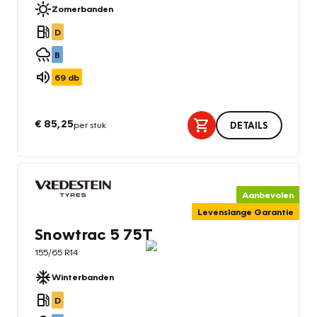
Zomerbanden
D
B
69
db
€ 85,25
per stuk
DETAILS
Aanbevolen
Levenslange Garantie
Snowtrac 5 75T
155/65 R14
Winterbanden
D