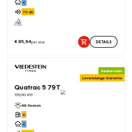
C
70
db
€ 85,94
per stuk
DETAILS
Aanbevolen
Levenslange Garantie
Quatrac 5 79T
155/80 R13
All-Season
D
C