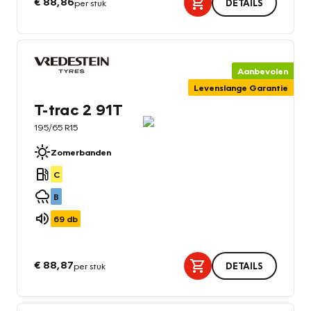
€ 88,86
per stuk
DETAILS
Aanbevolen
Levenslange Garantie
T-trac 2 91T
195/65 R15
Zomerbanden
C
B
69
db
€ 88,87
per stuk
DETAILS