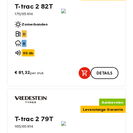
T-trac 2 82T
175/65 R14
Zomerbanden
D
B
69
db
€ 81,32
per stuk
DETAILS
Aanbevolen
Levenslange Garantie
T-trac 2 79T
165/65 R14