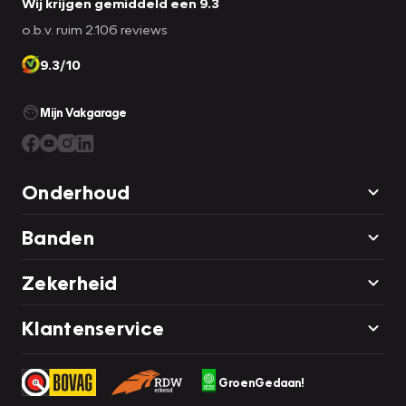
Wij krijgen gemiddeld een 9.3
o.b.v. ruim 2.106 reviews
9.3/10
Mijn Vakgarage
Onderhoud
Banden
Zekerheid
Klantenservice
GroenGedaan!