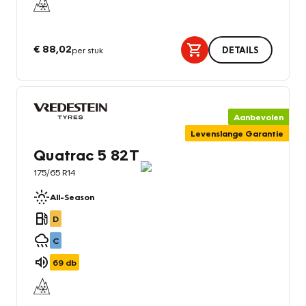
€ 88,02
per stuk
DETAILS
Aanbevolen
Levenslange Garantie
Quatrac 5 82T
175/65 R14
All-Season
D
C
69
db