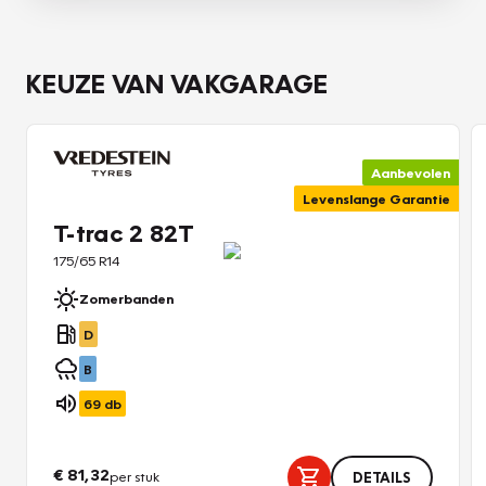
KEUZE VAN VAKGARAGE
Aanbevolen
Levenslange Garantie
T-trac 2 82T
175/65 R14
Zomerbanden
D
B
69
db
€ 81,32
per stuk
DETAILS