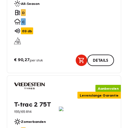
All-Season
D
C
69
db
€ 90,27
per stuk
DETAILS
Aanbevolen
Levenslange Garantie
T-trac 2 75T
155/65 R14
Zomerbanden