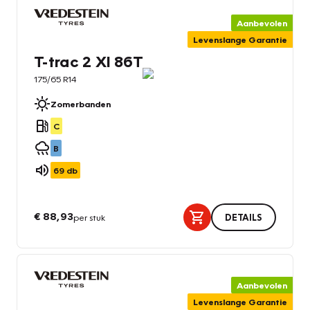
Aanbevolen
Levenslange Garantie
T-trac 2 Xl 86T
175/65 R14
Zomerbanden
C
B
69
db
€ 88,93
per stuk
DETAILS
Aanbevolen
Levenslange Garantie