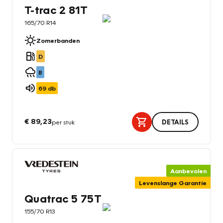
T-trac 2 81T
165/70 R14
Zomerbanden
D
B
69
db
€ 89,23
per stuk
DETAILS
Aanbevolen
Levenslange Garantie
Quatrac 5 75T
155/70 R13