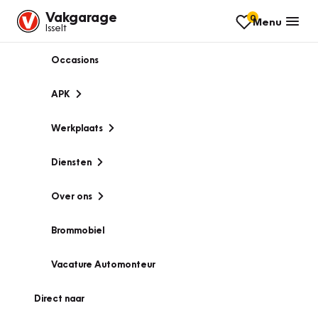
Vakgarage
0
Menu
Isselt
Occasions
APK
Werkplaats
Diensten
Over ons
Brommobiel
Vacature Automonteur
Direct naar