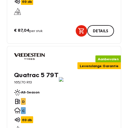
69
db
€ 87,04
per stuk
DETAILS
Aanbevolen
Levenslange Garantie
Quatrac 5 79T
165/70 R13
All-Season
D
C
69
db