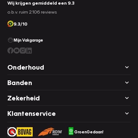
Wij krijgen gemiddeld een 9.3
o.b.v. ruim 2.106 reviews
9.3/10
Mijn Vakgarage
Onderhoud
Banden
Zekerheid
Klantenservice
GroenGedaan!