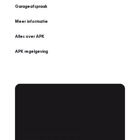
Garageafspraak
Meer informatie
Alles over APK
APK regelgeving
APK Keuring bij
Vakgarage!
Is het weer tijd voor de jaarlijkse APK? Ga
snel naar Vakgarage bij u in de buurt, en ga
zonder zorgen de weg op!