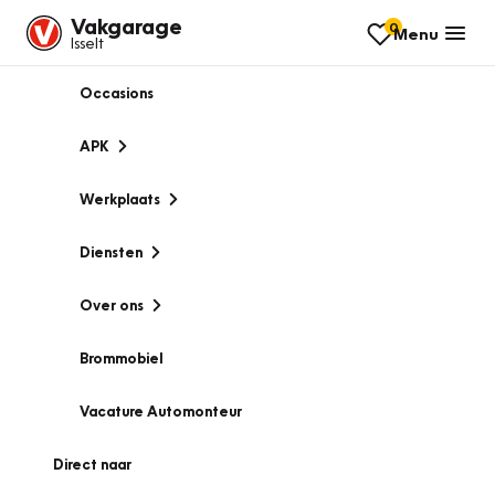
Vakgarage
0
Menu
Isselt
Occasions
APK
Werkplaats
Diensten
Over ons
Brommobiel
Vacature Automonteur
Direct naar