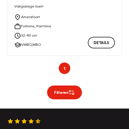
Vakgarage
Isselt
Amersfoort
Fulltime, Parttime
32
-
40
uur
DETAILS
VMBO,MBO
1
Filteren