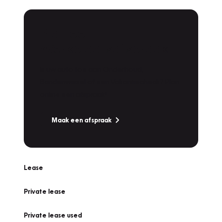
Plan een
Werkplaatsafspraak
Is uw auto toe aan Onderhoud,
Bandenwissel of een Vakantiecheck? Plan
online een afspraak!
Maak een afspraak
Lease
Private lease
Private lease used