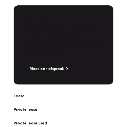
Plan een
Werkplaatsafspraak
Is uw auto toe aan Onderhoud,
Bandenwissel of een Vakantiecheck? Plan
online een afspraak!
Maak een afspraak
Lease
Private lease
Private lease used