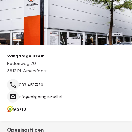
Vakgarage Isselt
Radonweg 20
3812 RL Amersfoort
033-4637470
info@vakgarage-isselt.nl
9.3/10
Openingstijden