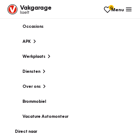
Vakgarage
0
Menu
Isselt
Occasions
APK
Werkplaats
Diensten
Over ons
Brommobiel
Vacature Automonteur
Direct naar