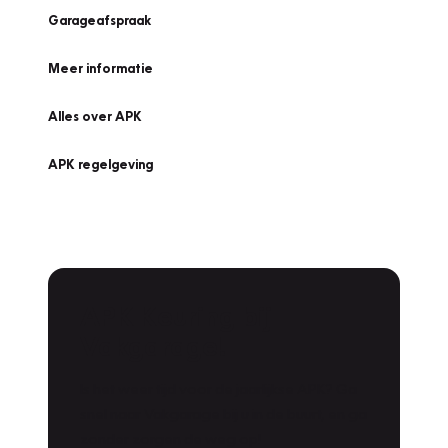
Garageafspraak
Meer informatie
Alles over APK
APK regelgeving
APK Keuring bij
Vakgarage!
Is het weer tijd voor de jaarlijkse APK? Ga
snel naar Vakgarage bij u in de buurt, en ga
zonder zorgen de weg op!