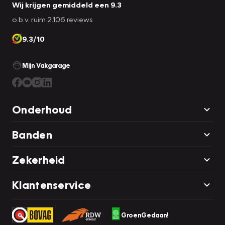
Wij krijgen gemiddeld een 9.3
o.b.v. ruim 2.106 reviews
9.3/10
Mijn Vakgarage
Onderhoud
Banden
Zekerheid
Klantenservice
GroenGedaan!