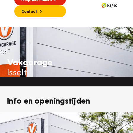
9.3/10
Contact
Vakgarage
Isselt
Info en openingstijden