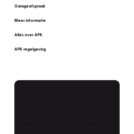
Garageafspraak
Meer informatie
Alles over APK
APK regelgeving
APK Keuring bij
Vakgarage!
Is het weer tijd voor de jaarlijkse APK? Ga
snel naar Vakgarage bij u in de buurt, en ga
zonder zorgen de weg op!