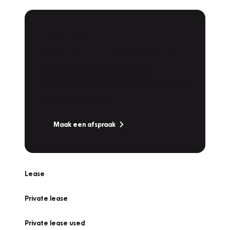
Plan een
Werkplaatsafspraak
Is uw auto toe aan Onderhoud,
Bandenwissel of een Vakantiecheck? Plan
online een afspraak!
Maak een afspraak
Lease
Private lease
Private lease used