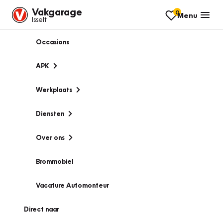
Vakgarage
0
Menu
Isselt
Occasions
APK
Werkplaats
Diensten
Over ons
Brommobiel
Vacature Automonteur
Direct naar