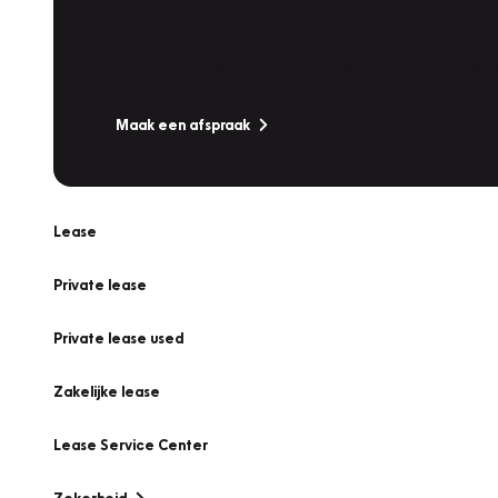
Werkplaatsafspraak
Is uw auto toe aan Onderhoud, Bandenwissel of een Va
Maak een afspraak
Lease
Private lease
Private lease used
Zakelijke lease
Lease Service Center