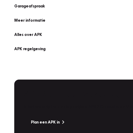
Garageafspraak
Meer informatie
Alles over APK
APK regelgeving
APK Keuring bij Vakgarage!
Is het weer tijd voor de jaarlijkse APK? Ga snel naar V
Plan een APK in