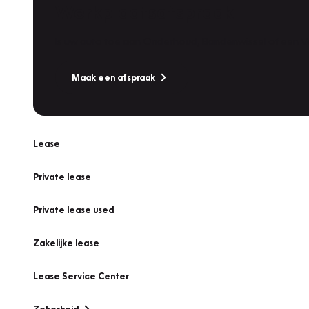
Werkplaatsafspraak
Is uw auto toe aan Onderhoud, Bandenwissel of een Va
Maak een afspraak
Lease
Private lease
Private lease used
Zakelijke lease
Lease Service Center