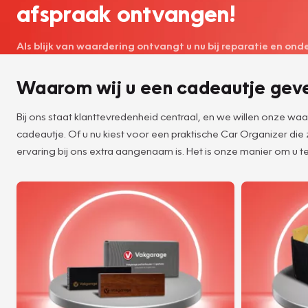
afspraak ontvangen!
Als blijk van waardering ontvangt u nu bij reparatie en on
Waarom wij u een cadeautje gev
Bij ons staat klanttevredenheid centraal, en we willen onze w
cadeautje. Of u nu kiest voor een praktische Car Organizer die
ervaring bij ons extra aangenaam is. Het is onze manier om u te