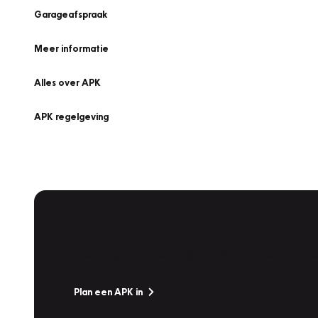
Garageafspraak
Meer informatie
Alles over APK
APK regelgeving
APK Keuring bij Vakgarage!
Is het weer tijd voor de jaarlijkse APK? Ga snel naar V
Plan een APK in