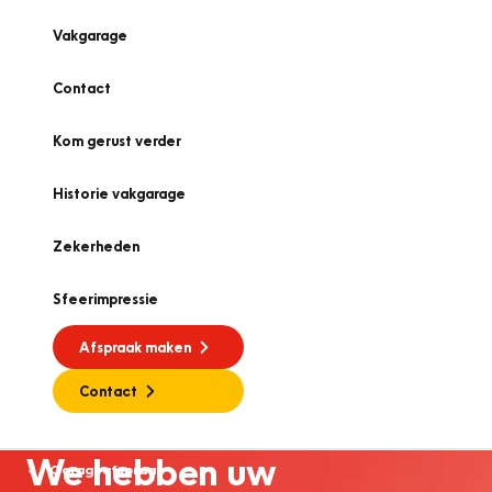
Vakgarage
Contact
Kom gerust verder
Historie vakgarage
Zekerheden
Sfeerimpressie
Afspraak maken
Contact
We hebben uw
Garageafspraak