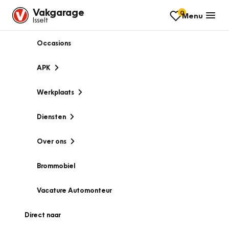
Vakgarage
0
Menu
Isselt
Occasions
APK
Werkplaats
Diensten
Over ons
Brommobiel
Vacature Automonteur
Direct naar