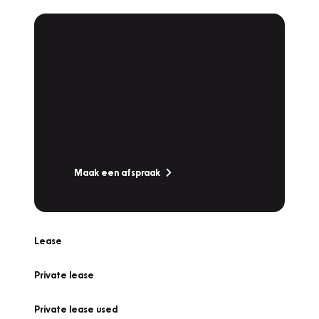
Plan een
Werkplaatsafspraak
Is uw auto toe aan Onderhoud,
Bandenwissel of een Vakantiecheck? Plan
online een afspraak!
Maak een afspraak
Lease
Private lease
Private lease used