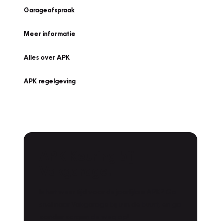
Garageafspraak
Meer informatie
Alles over APK
APK regelgeving
APK Keuring bij
Vakgarage!
Is het weer tijd voor de jaarlijkse APK? Ga
snel naar Vakgarage bij u in de buurt, en ga
zonder zorgen de weg op!