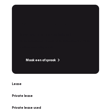
Plan een
Werkplaatsafspraak
Is uw auto toe aan Onderhoud,
Bandenwissel of een Vakantiecheck? Plan
online een afspraak!
Maak een afspraak
Lease
Private lease
Private lease used