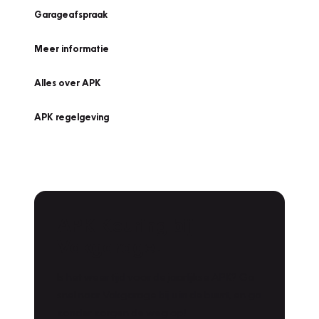
Garageafspraak
Meer informatie
Alles over APK
APK regelgeving
APK Keuring bij
Vakgarage!
Is het weer tijd voor de jaarlijkse APK? Ga
snel naar Vakgarage bij u in de buurt, en ga
zonder zorgen de weg op!