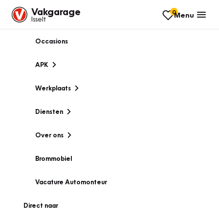
Vakgarage
0
Menu
Isselt
Occasions
APK
Werkplaats
Diensten
Over ons
Brommobiel
Vacature Automonteur
Direct naar