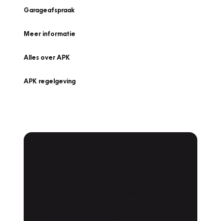
Garageafspraak
Meer informatie
Alles over APK
APK regelgeving
APK Keuring bij
Vakgarage!
Is het weer tijd voor de jaarlijkse APK? Ga
snel naar Vakgarage bij u in de buurt, en ga
zonder zorgen de weg op!