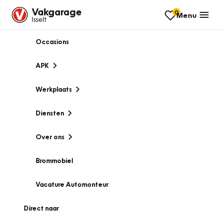
Vakgarage
0
Menu
Isselt
Occasions
APK
Werkplaats
Diensten
Over ons
Brommobiel
Vacature Automonteur
Direct naar