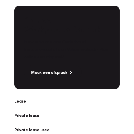
Plan een
Werkplaatsafspraak
Is uw auto toe aan Onderhoud,
Bandenwissel of een Vakantiecheck? Plan
online een afspraak!
Maak een afspraak
Lease
Private lease
Private lease used